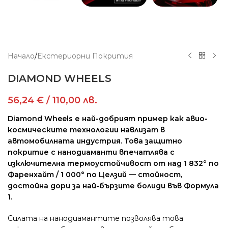
Начало
/
Екстериорни Покрития
DIAMOND WHEELS
56,24
€
/ 110,00 лв.
Diamond Wheels е най-добрият пример как авио-
космическите технологии навлизат в
автомобилната индустрия. Това защитно
покритие с нанодиаманти впечатлява с
изключителна термоустойчивост от над 1 832° по
Фаренхайт / 1 000° по Целзий — стойност,
достойна дори за най-бързите болиди във Формула
1.
Силата на нанодиамантите позволява това