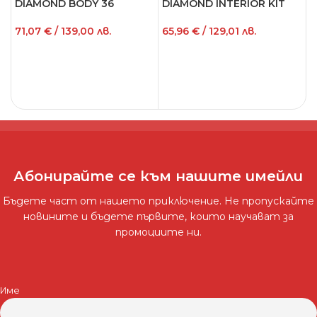
DIAMOND BODY 36
DIAMOND INTERIOR KIT
D
71,07
€
/ 139,00 лв.
65,96
€
/ 129,01 лв.
7
ОПЦИИ
ДОБАВЯНЕ В КОЛИЧКАТА
Абонирайте се към нашите имейли
Бъдете част от нашето приключение. Не пропускайте
новините и бъдете първите, които научават за
промоциите ни.
Име