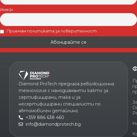
Имейл
Приемам политиката за поверителност
Ф
П
Diamond ProTech предлага революционна
п
технология с нанодиаманти както за
п
сертифицирани, така и за
З
несертифицирани специалисти по
D
автомобилен детайлинг.
P
+359 886 638 460
Н
info@diamondprotech.bg
К