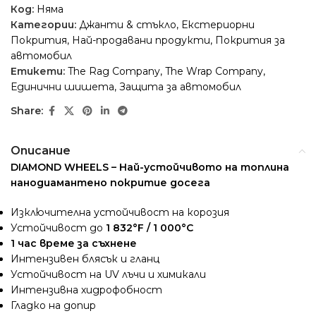
Код:
Няма
Категории:
Джанти & стъкло
,
Екстериорни
Покрития
,
Най-продавани продукти
,
Покрития за
автомобил
Етикети:
The Rag Company
,
The Wrap Company
,
Единични шишета
,
Защита за автомобил
Share:
Описание
DIAMOND WHEELS – Най-устойчивото на топлина
нанодиамантено покритие досега
Изключителна устойчивост на корозия
Устойчивост до
1 832°
F
/ 1 000°
C
1 час време за съхнене
Интензивен блясък и гланц
Устойчивост на UV лъчи и химикали
Интензивна хидрофобност
Гладко на допир