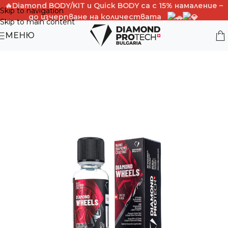
🔥Diamond BODY/KIT и Quick BОDY са с 15% намаление –
Skip to navigation
до изчерпване на количествата
Skip to main content
PROMO CODE -BODY15%OFF
МЕНЮ