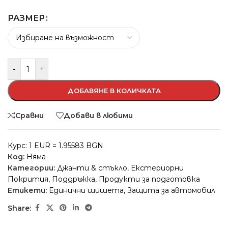
РАЗМЕР
-
+
ДОБАВЯНЕ В КОЛИЧКАТА
Сравни
Добави в любими
Курс: 1 EUR = 1.95583 BGN
Код:
Няма
Категории:
Джанти & стъкло
,
Екстериорни
Покрития
,
Поддръжка
,
Продукти за подготовка
Етикети:
Единични шишета
,
Защита за автомобил
Share: