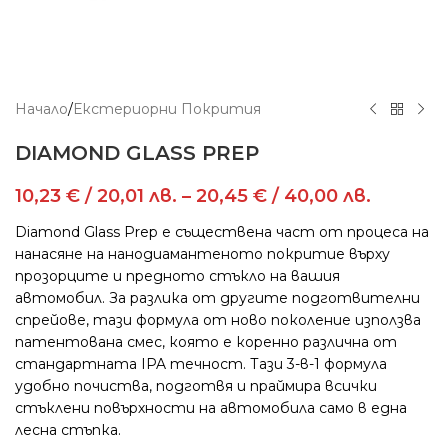
Начало
/
Екстериорни Покрития
DIAMOND GLASS PREP
10,23
€
/ 20,01 лв.
–
20,45
€
/ 40,00 лв.
Diamond Glass Prep е съществена част от процеса на
нанасяне на нанодиамантеното покритие върху
прозорците и предното стъкло на вашия
автомобил. За разлика от другите подготвителни
спрейове, тази формула от ново поколение използва
патентована смес, която е коренно различна от
стандартната IPA течност. Тази 3-в-1 формула
удобно почиства, подготвя и праймира всички
стъклени повърхности на автомобила само в една
лесна стъпка.