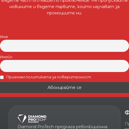
Бъдете част от нашето приключение. Не пропускайте
новините и бъдете първите, които научават за
промоциите ни.
Име
Имейл
Приемам политиката за поверителност
Ф
П
Diamond ProTech предлага революционна
п