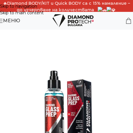
🔥Diamond BODY/KIT и Quick BОDY са с 15% намаление –
Skip to navigation
до изчерпване на количествата
Skip to main content
PROMO CODE -BODY15%OFF
МЕНЮ