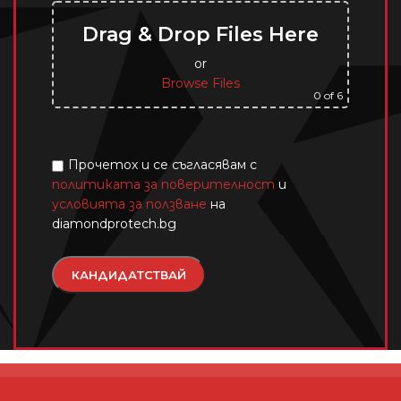
Drag & Drop Files Here
or
Browse Files
0
of 6
Прочетох и се съгласявам с
политиката за поверителност
и
условията за ползване
на
diamondprotech.bg