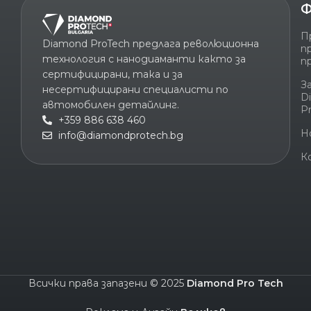
Ф
П
Diamond ProTech предлага революционна
п
технология с нанодиаманти както за
п
сертифицирани, така и за
З
несертифицирани специалисти по
D
автомобилен детайлинг.
P
+359 886 638 460
Н
info@diamondprotech.bg
К
Всички права запазени © 2025
Diamond Pro Tech