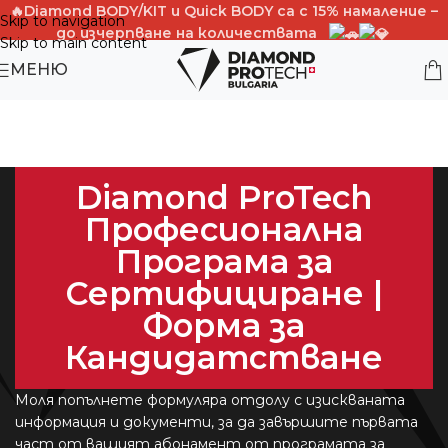
🔥Diamond BODY/KIT и Quick BОDY са с 15% намаление –
Skip to navigation
до изчерпване на количествата
Skip to main content
PROMO CODE -BODY15%OFF
МЕНЮ
Diamond ProTech
Професионална
Програма за
Сертифициране |
Форма за
Кандидатстване
Моля попълнете формуляра отдолу с изискваната
информация и документи, за да завършите първата
част от вашият абонамент от програмата за