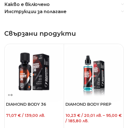
Какво е включено
Инструкции за полагане
Свързани продукти
DIAMOND BODY 36
DIAMOND BODY PREP
D
S
71,07
€
/ 139,00 лв.
10,23
€
/ 20,01 лв.
–
95,00
€
/ 185,80 лв.
2
ОПЦИИ