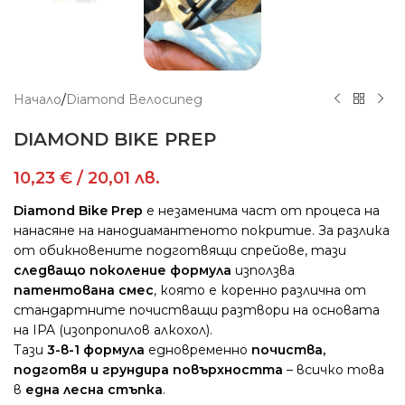
Начало
/
Diamond Велосипед
DIAMOND BIKE PREP
10,23
€
/ 20,01 лв.
Diamond Bike Prep
е незаменима част от процеса на
нанасяне на нанодиамантеното покритие. За разлика
от обикновените подготвящи спрейове, тази
следващо поколение формула
използва
патентована смес
, която е коренно различна от
стандартните почистващи разтвори на основата
на IPA (изопропилов алкохол).
Тази
3-в-1 формула
едновременно
почиства,
подготвя и грундира повърхността
– всичко това
в
една лесна стъпка
.