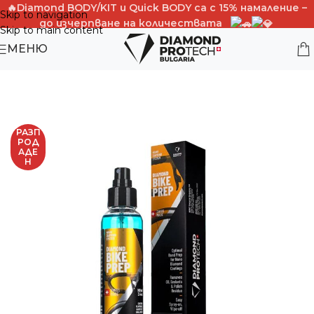
🔥Diamond BODY/KIT и Quick BОDY са с 15% намаление –
Skip to navigation
до изчерпване на количествата
Skip to main content
PROMO CODE -BODY15%OFF
МЕНЮ
РАЗП
РОД
АДЕ
Н