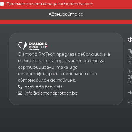
Приемам политиката за поверителност
Ф
П
Diamond ProTech предлага революционна
п
технология с нанодиаманти както за
п
сертифицирани, така и за
З
несертифицирани специалисти по
D
автомобилен детайлинг.
P
+359 886 638 460
Н
info@diamondprotech.bg
К