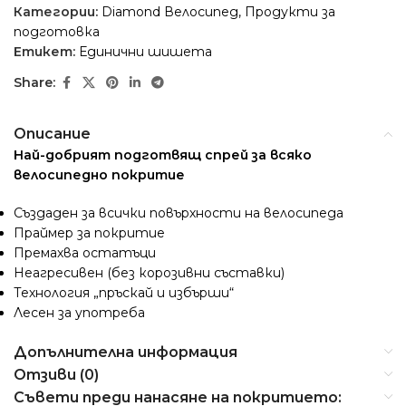
Категории:
Diamond Велосипед
,
Продукти за
подготовка
Етикет:
Единични шишета
Share:
Описание
Най-добрият подготвящ спрей за всяко
велосипедно покритие
Създаден за всички повърхности на велосипеда
Праймер за покритие
Премахва остатъци
Неагресивен (без корозивни съставки)
Технология
„
пръскай и избърши
“
Лесен за употреба
Допълнителна информация
Отзиви (0)
Съвети преди нанасяне на покритието: